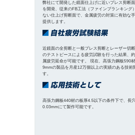
弊社にて開発した鏡面仕上げに近いプレス剪断
を開発、従来のFB工法（ファインブランキング
ない仕上げ剪断面で、金属疲労の対策に有効な
提供します。
近鏡面の全剪断と一般プレス剪断とレーザー切断
のテストピースによる疲労試験を行った結果、約2
属疲労延命が可能です。 現在、高張力鋼板590
9mmの製品を月産12万個以上の実績のある技術
す。
高張力鋼板440材の板厚4.5以下の条件下で、長
0.03mmにて製作可能です。